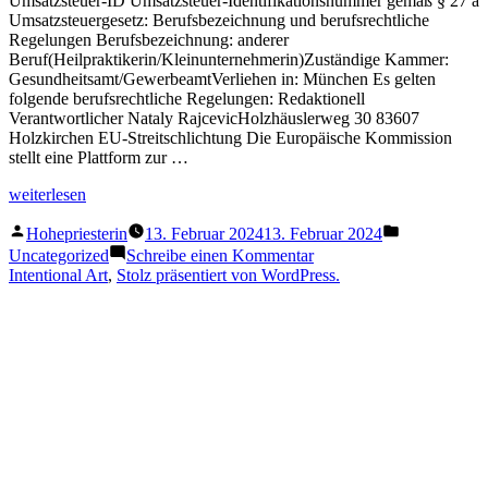
Umsatzsteuer-ID Umsatzsteuer-Identifikationsnummer gemäß § 27 a
Umsatzsteuergesetz: Berufsbezeichnung und berufsrechtliche
Regelungen Berufsbezeichnung: anderer
Beruf(Heilpraktikerin/Kleinunternehmerin)Zuständige Kammer:
Gesundheitsamt/GewerbeamtVerliehen in: München Es gelten
folgende berufsrechtliche Regelungen: Redaktionell
Verantwortlicher Nataly RajcevicHolzhäuslerweg 30 83607
Holzkirchen EU-Streitschlichtung Die Europäische Kommission
stellt eine Plattform zur …
„Impressum“
weiterlesen
Veröffentlicht
Veröffentlich
Hohepriesterin
13. Februar 2024
13. Februar 2024
von
in
zu
Uncategorized
Schreibe einen Kommentar
Impressum
Intentional Art
,
Stolz präsentiert von WordPress.